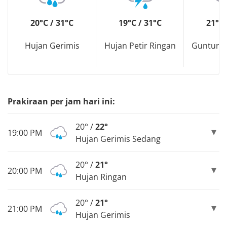
20°C / 31°C
19°C / 31°C
21°C 
Hujan Gerimis
Hujan Petir Ringan
Guntur D
Prakiraan per jam hari ini:
20° /
22°
19:00 PM
Hujan Gerimis Sedang
20° /
21°
20:00 PM
Hujan Ringan
20° /
21°
21:00 PM
Hujan Gerimis