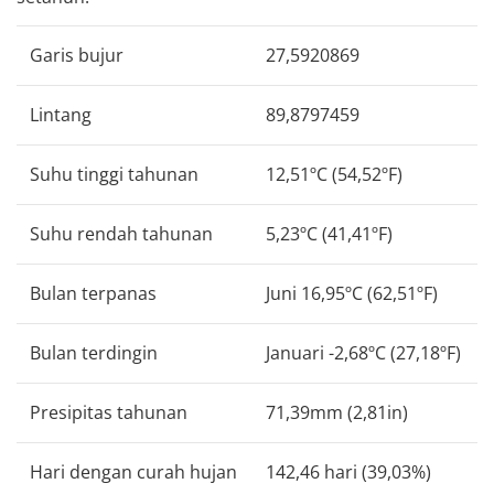
Garis bujur
27,5920869
Lintang
89,8797459
Suhu tinggi tahunan
12,51ºC (54,52ºF)
Suhu rendah tahunan
5,23ºC (41,41ºF)
Bulan terpanas
Juni 16,95ºC (62,51ºF)
Bulan terdingin
Januari -2,68ºC (27,18ºF)
Presipitas tahunan
71,39mm (2,81in)
Hari dengan curah hujan
142,46 hari (39,03%)