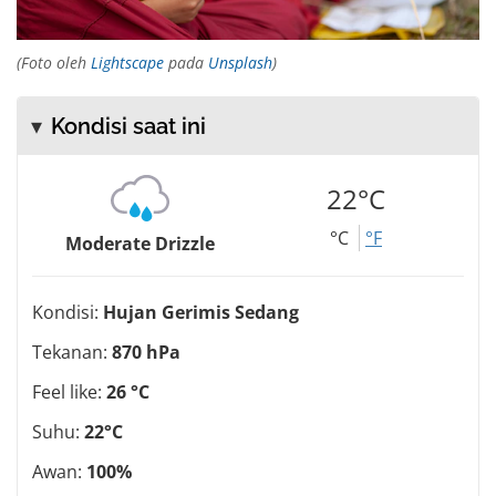
(Foto oleh
Lightscape
pada
Unsplash
)
Kondisi saat ini
22°C
°C
°F
Moderate Drizzle
Kondisi:
Hujan Gerimis Sedang
Tekanan:
870 hPa
Feel like:
26 °C
Suhu:
22°C
Awan:
100%