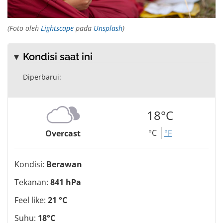
(Foto oleh
Lightscape
pada
Unsplash
)
Kondisi saat ini
Diperbarui:
18°C
°C
°F
Overcast
Kondisi:
Berawan
Tekanan:
841 hPa
Feel like:
21 °C
Suhu:
18°C