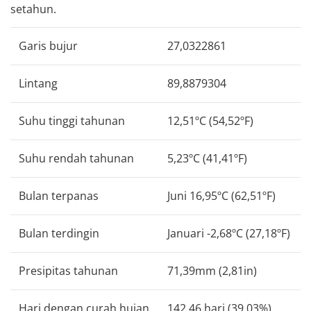
setahun.
Garis bujur
27,0322861
Lintang
89,8879304
Suhu tinggi tahunan
12,51ºC (54,52ºF)
Suhu rendah tahunan
5,23ºC (41,41ºF)
Bulan terpanas
Juni 16,95ºC (62,51ºF)
Bulan terdingin
Januari -2,68ºC (27,18ºF)
Presipitas tahunan
71,39mm (2,81in)
Hari dengan curah hujan
142,46 hari (39,03%)