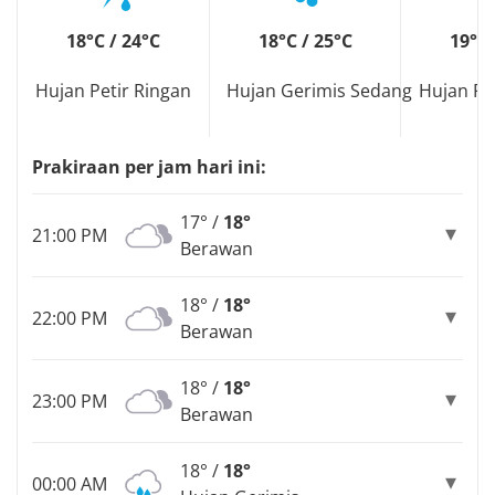
18°C / 24°C
18°C / 25°C
19°C 
Hujan Petir Ringan
Hujan Gerimis Sedang
Hujan Pe
Prakiraan per jam hari ini:
17° /
18°
21:00 PM
Berawan
18° /
18°
22:00 PM
Berawan
18° /
18°
23:00 PM
Berawan
18° /
18°
00:00 AM