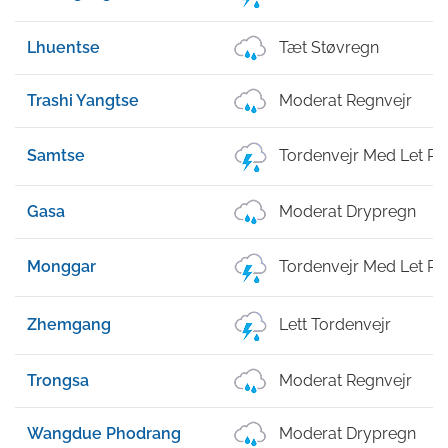
Lhuentse
Tæt Støvregn
Trashi Yangtse
Moderat Regnvejr
Samtse
Tordenvejr Med Let R
Gasa
Moderat Drypregn
Monggar
Tordenvejr Med Let R
Zhemgang
Lett Tordenvejr
Trongsa
Moderat Regnvejr
Wangdue Phodrang
Moderat Drypregn