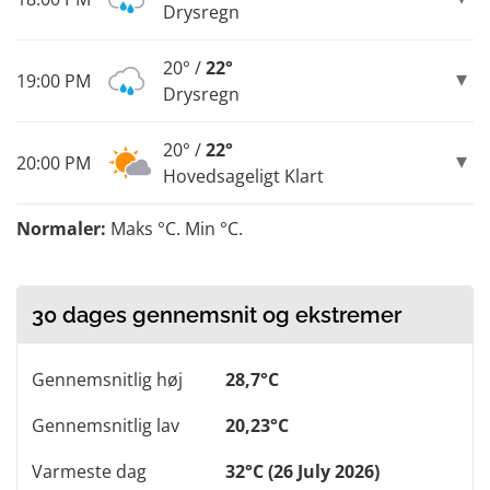
Drysregn
20° /
22°
19:00 PM
Drysregn
20° /
22°
20:00 PM
Hovedsageligt Klart
Normaler:
Maks °C. Min °C.
30 dages gennemsnit og ekstremer
Gennemsnitlig høj
28,7°C
Gennemsnitlig lav
20,23°C
Varmeste dag
32°C (26 July 2026)