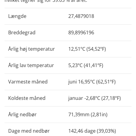
Længde
27,4879018
Breddegrad
89,8996196
Årlig høj temperatur
12,51ºC (54,52ºF)
Årlig lav temperatur
5,23ºC (41,41ºF)
Varmeste måned
juni 16,95ºC (62,51ºF)
Koldeste måned
januar -2,68ºC (27,18ºF)
Årlig nedbør
71,39mm (2,81in)
Dage med nedbør
142,46 dage (39,03%)