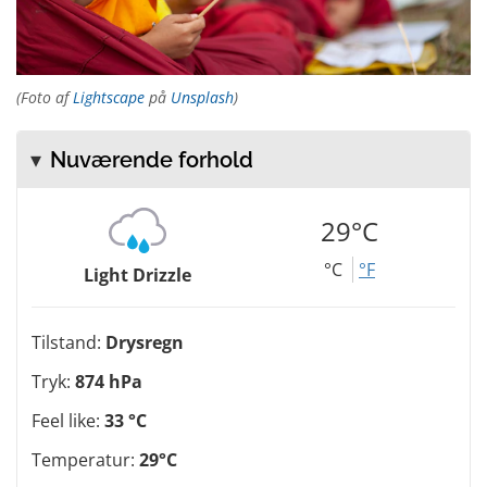
(Foto af
Lightscape
på
Unsplash
)
Nuværende forhold
29°C
°C
°F
Light Drizzle
Tilstand:
Drysregn
Tryk:
874 hPa
Feel like:
33 °C
Temperatur:
29°C