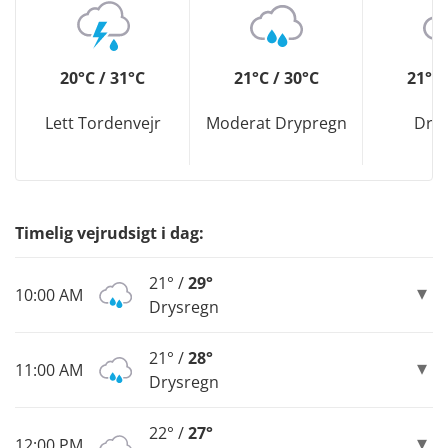
20°C / 31°C
21°C / 30°C
21°C 
Lett Tordenvejr
Moderat Drypregn
Dry
Timelig vejrudsigt i dag:
21° /
29°
10:00 AM
Drysregn
21° /
28°
11:00 AM
Drysregn
22° /
27°
12:00 PM