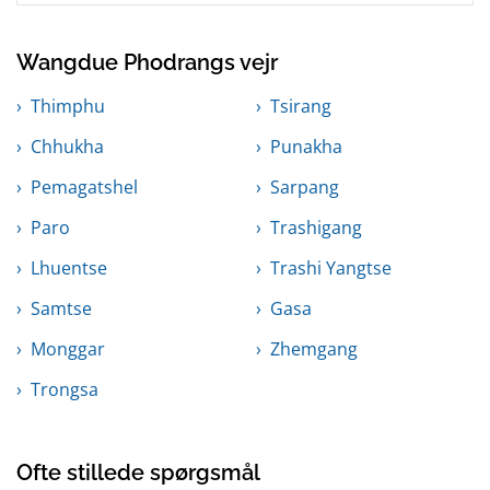
Wangdue Phodrangs vejr
Thimphu
Tsirang
Chhukha
Punakha
Pemagatshel
Sarpang
Paro
Trashigang
Lhuentse
Trashi Yangtse
Samtse
Gasa
Monggar
Zhemgang
Trongsa
Ofte stillede spørgsmål