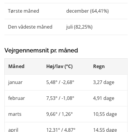
Tørste måned
december (64,41%)
Den vådeste måned
juli (82,25%)
Vejrgennemsnit pr. måned
Måned
Høj/lav (°C)
Regn
januar
5,48° / -2,68°
3,27 dage
februar
7,53° / -1,08°
4,91 dage
marts
9,66° / 1,26°
10,55 dage
april
12,31° / 4,87°
14,55 dage