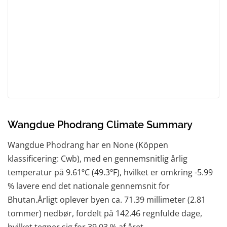
Wangdue Phodrang Climate Summary
Wangdue Phodrang har en None (Köppen
klassificering: Cwb), med en gennemsnitlig årlig
temperatur på 9.61ºC (49.3ºF), hvilket er omkring -5.99
% lavere end det nationale gennemsnit for
Bhutan.Årligt oplever byen ca. 71.39 millimeter (2.81
tommer) nedbør, fordelt på 142.46 regnfulde dage,
hvilket tegner sig for 39.03 % af året.