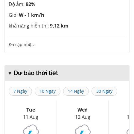
Độ ẩm:
92%
Gió:
W - 1 km/h
khả năng hiển thị:
9,12 km
Đã cập nhật:
Dự báo thời tiết
7 Ngày
10 Ngày
14 Ngày
30 Ngày
Tue
Wed
T
11 Aug
12 Aug
13