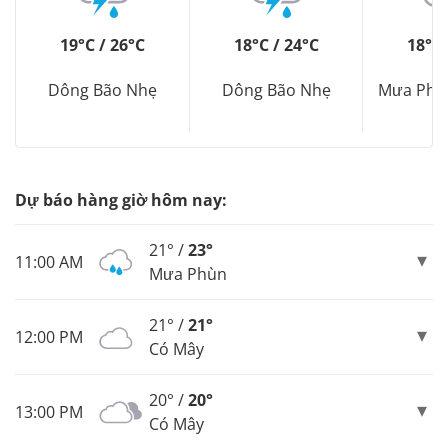
19°C / 26°C
18°C / 24°C
18°C 
Dông Bão Nhẹ
Dông Bão Nhẹ
Mưa Phù
Dự báo hàng giờ hôm nay:
21° /
23°
11:00 AM
Mưa Phùn
21° /
21°
12:00 PM
Có Mây
20° /
20°
13:00 PM
Có Mây