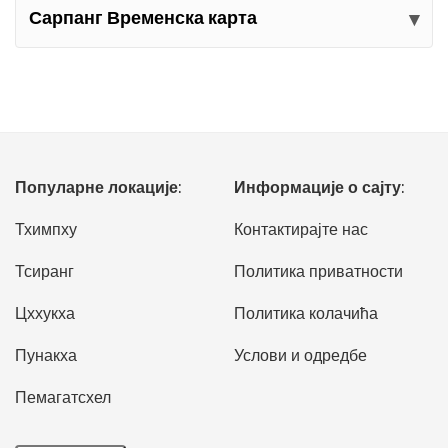
Сарпанг Временска карта
Популарне локације:
Информације о сајту:
Тхимпху
Контактирајте нас
Тсиранг
Политика приватности
Цххукха
Политика колачића
Пунакха
Услови и одредбе
Пемагатсхел