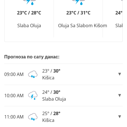
23°C / 28°C
23°C / 31°C
24°C 
Slaba Oluja
Oluja Sa Slabom Kišom
Slaba
Прогноза по сату данас:
23° /
30°
09:00 AM
Kišica
24° /
30°
10:00 AM
Slaba Oluja
25° /
28°
11:00 AM
Kišica