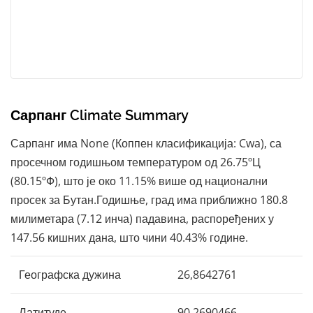
Сарпанг Climate Summary
Сарпанг има None (Коппен класификација: Cwa), са
просечном годишњом температуром од 26.75ºЦ
(80.15ºФ), што је око 11.15% више од национални
просек за Бутан.Годишње, град има приближно 180.8
милиметара (7.12 инча) падавина, распоређених у
147.56 кишних дана, што чини 40.43% године.
Географска дужина
26,8642761
Латитуде
90,2690466