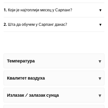
1.
Који је најтоплији месец у Сарпанг?
2.
Шта да обучем у Сарпанг данас?
Температура
Квалитет ваздуха
Излазак / залазак сунца