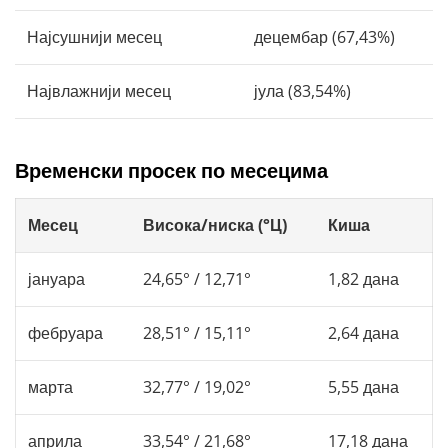
Најсушнији месец
децембар (67,43%)
Највлажнији месец
јула (83,54%)
Временски просек по месецима
Месец
Висока/ниска (°Ц)
Киша
јануара
24,65° / 12,71°
1,82 дана
фебруара
28,51° / 15,11°
2,64 дана
марта
32,77° / 19,02°
5,55 дана
априла
33,54° / 21,68°
17,18 дана