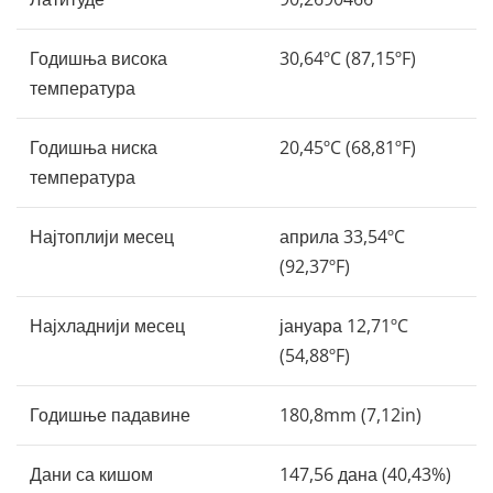
Годишња висока
30,64ºC (87,15ºF)
температура
Годишња ниска
20,45ºC (68,81ºF)
температура
Најтоплији месец
априла 33,54ºC
(92,37ºF)
Најхладнији месец
јануара 12,71ºC
(54,88ºF)
Годишње падавине
180,8mm (7,12in)
Дани са кишом
147,56 дана (40,43%)