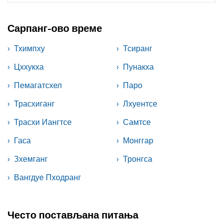
Сарпанг-ово време
Тхимпху
Тсиранг
Цххукха
Пунакха
Пемагатсхел
Паро
Трасхиганг
Лхуентсе
Трасхи Иангтсе
Самтсе
Гаса
Монггар
Зхемганг
Тронгса
Вангдуе Пходранг
Често постављана питања