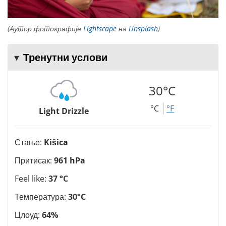
(Аутор фотографије
Lightscape
на
Unsplash
)
Тренутни услови
30°C
°C
°F
Light Drizzle
Стање:
Kišica
Притисак:
961 hPa
Feel like:
37 °C
Температура:
30°C
Цлоуд:
64%