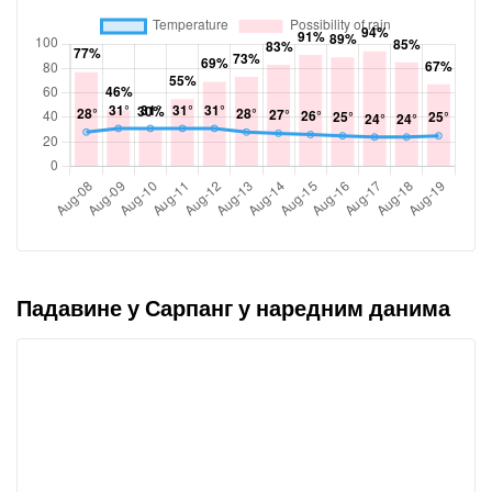
Падавине у Сарпанг у наредним данима