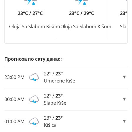
23°C / 27°C
23°C / 29°C
23°C 
Oluja Sa Slabom Kišom
Oluja Sa Slabom Kišom
Slaba
Прогноза по сату данас:
22° /
23°
23:00 PM
Umerene Kiše
22° /
23°
00:00 AM
Slabe Kiše
23° /
23°
01:00 AM
Kišica