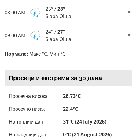
25° /
28°
08:00 AM
Slaba Oluja
24° /
27°
09:00 AM
Slaba Oluja
Нормалс:
Макс °C. Мин °C.
Просеци и екстреми за 30 дана
Просечна висока
26,73°C
Просечно низак
22,4°C
Најтоплији дан
31°C (24 July 2026)
Најхладнији дан
0°C (21 August 2026)