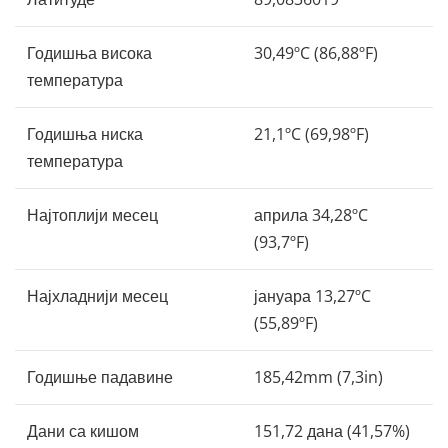
Годишња висока
30,49ºC (86,88ºF)
температура
Годишња ниска
21,1ºC (69,98ºF)
температура
Најтоплији месец
априла 34,28ºC
(93,7ºF)
Најхладнији месец
јануара 13,27ºC
(55,89ºF)
Годишње падавине
185,42mm (7,3in)
Дани са кишом
151,72 дана (41,57%)