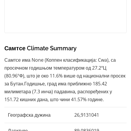
Самтсе Climate Summary
Самтсе има None (Коппен класификација: Cwa), са
просечном годишњом температуром од 27.2ºЦ
(80.96ºФ), што је око 11.6% више од национални просек
за Бутан.Годишње, град има приближно 185.42
милиметара (7.3 инча) падавина, распоређених у
151.72 кишних дана, што чини 41.57% године.
Географска дужина
26,9131041
Латитуде
89,0836019