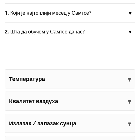
1.
Који је најтоплији месец у Самтсе?
2.
Шта да обучем у Самтсе данас?
Температура
Квалитет ваздуха
Излазак / залазак сунца