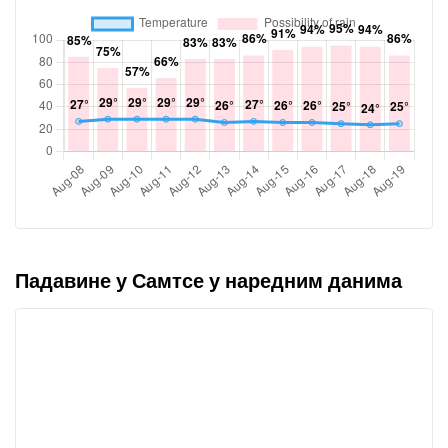
Падавине у Самтсе у наредним данима