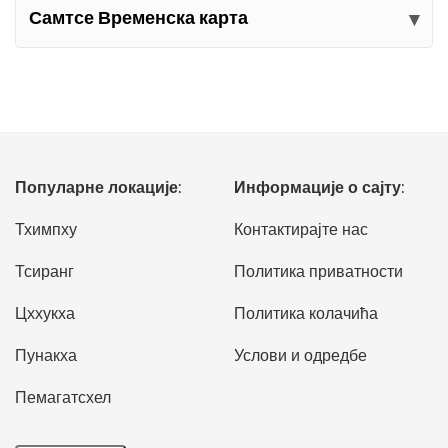
Самтсе Временска карта
Популарне локације:
Информације о сајту:
Тхимпху
Контактирајте нас
Тсиранг
Политика приватности
Цххукха
Политика колачића
Пунакха
Услови и одредбе
Пемагатсхел