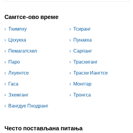
Самтсе-ово време
Тхимпху
Тсиранг
Цххукха
Пунакха
Пемагатсхел
Сарпанг
Паро
Трасхиганг
Лхуентсе
Трасхи Иангтсе
Гаса
Монггар
Зхемганг
Тронгса
Вангдуе Пходранг
Често постављана питања