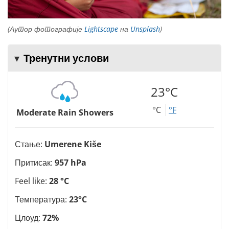
(Аутор фотографије
Lightscape
на
Unsplash
)
Тренутни услови
23°C
°C
°F
Moderate Rain Showers
Стање:
Umerene Kiše
Притисак:
957 hPa
Feel like:
28 °C
Температура:
23°C
Цлоуд:
72%