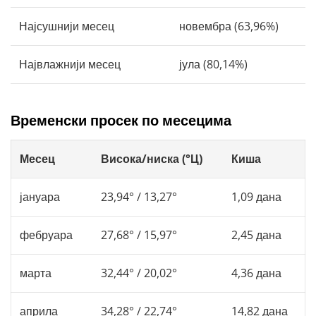
Најсушнији месец
новембра (63,96%)
Највлажнији месец
јула (80,14%)
Временски просек по месецима
Месец
Висока/ниска (°Ц)
Киша
јануара
23,94° / 13,27°
1,09 дана
фебруара
27,68° / 15,97°
2,45 дана
марта
32,44° / 20,02°
4,36 дана
априла
34,28° / 22,74°
14,82 дана