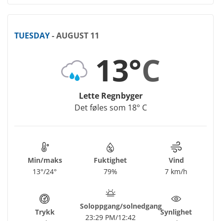
TUESDAY
- AUGUST 11
13°
C
Lette Regnbyger
Det føles som 18° C
Min/maks
Fuktighet
Vind
13°/24°
79%
7 km/h
Soloppgang/solnedgang
Trykk
Synlighet
23:29 PM/12:42