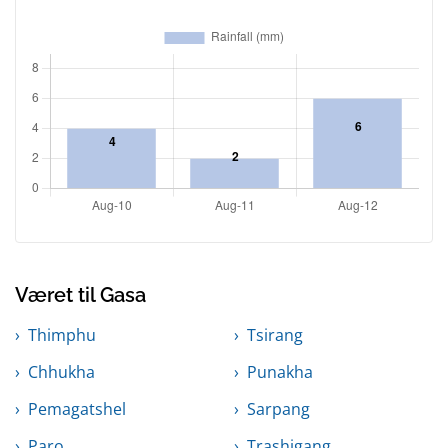
Været til Gasa
Thimphu
Tsirang
Chhukha
Punakha
Pemagatshel
Sarpang
Paro
Trashigang