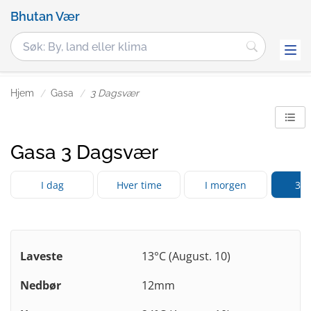
Bhutan Vær
Hjem
Gasa
3 Dagsvær
Gasa 3 Dagsvær
I dag
Hver time
I morgen
3 d
Laveste
13°C (August. 10)
Nedbør
12mm