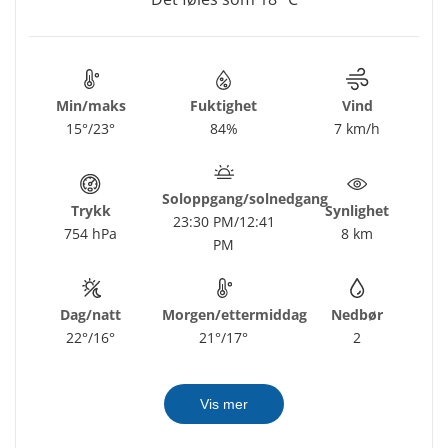
Min/maks
Fuktighet
Vind
15°/23°
84%
7 km/h
Soloppgang/solnedgang
Trykk
Synlighet
23:30 PM/12:41
754 hPa
8 km
PM
Dag/natt
Morgen/ettermiddag
Nedbør
22°/16°
21°/17°
2
Vis mer