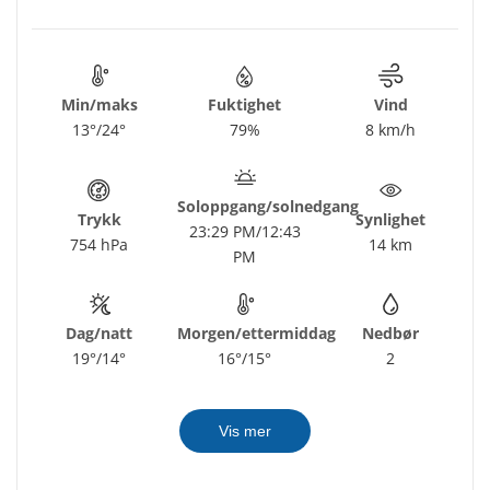
Min/maks
Fuktighet
Vind
13°/24°
79%
8 km/h
Soloppgang/solnedgang
Trykk
Synlighet
23:29 PM/12:43
754 hPa
14 km
PM
Dag/natt
Morgen/ettermiddag
Nedbør
19°/14°
16°/15°
2
Vis mer