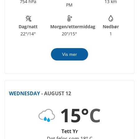
754 hPa
13 km
PM
Dag/natt
Morgen/ettermiddag
Nedbør
22°/14°
20°/15°
1
Vis mer
WEDNESDAY
- AUGUST 12
15°
C
Tett Yr
Det føles som 18° C