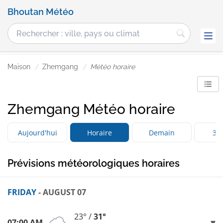
Bhoutan Météo
Maison
Zhemgang
Météo horaire
Zhemgang Météo horaire
Aujourd'hui
Horaire
Demain
3 j
Prévisions météorologiques horaires
FRIDAY
- AUGUST 07
23° /
31°
07:00 AM