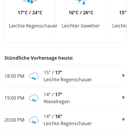
17°C / 24°C
16°C / 26°C
15°C 
Leichte Regenschauer
Leichter Gewitter
Leichter
Stündliche Vorhersage heute:
15° /
17°
18:00 PM
Leichte Regenschauer
14° /
17°
19:00 PM
Nieselregen
14° /
16°
20:00 PM
Leichte Regenschauer