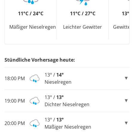
11°C / 24°C
11°C / 27°C
13°C 
Mäßiger Nieselregen
Leichter Gewitter
Gewitter
Stündliche Vorhersage heute:
13° /
14°
18:00 PM
Nieselregen
13° /
13°
19:00 PM
Dichter Nieselregen
13° /
13°
20:00 PM
Mäßiger Nieselregen