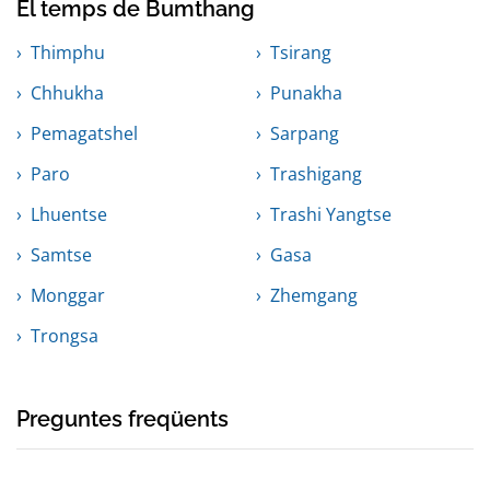
El temps de Bumthang
Thimphu
Tsirang
Chhukha
Punakha
Pemagatshel
Sarpang
Paro
Trashigang
Lhuentse
Trashi Yangtse
Samtse
Gasa
Monggar
Zhemgang
Trongsa
Preguntes freqüents