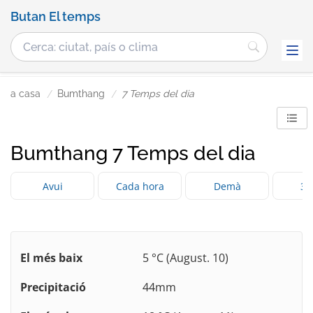
Butan El temps
a casa
Bumthang
7 Temps del dia
Bumthang 7 Temps del dia
Avui
Cada hora
Demà
3 
El més baix
5 °C (August. 10)
Precipitació
44mm