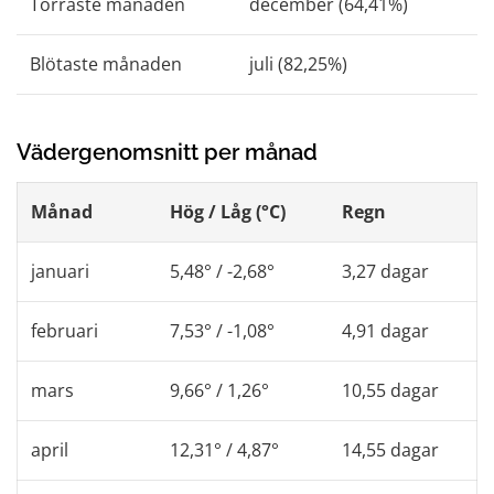
Torraste månaden
december (64,41%)
Blötaste månaden
juli (82,25%)
Vädergenomsnitt per månad
Månad
Hög / Låg (°C)
Regn
januari
5,48° / -2,68°
3,27 dagar
februari
7,53° / -1,08°
4,91 dagar
mars
9,66° / 1,26°
10,55 dagar
april
12,31° / 4,87°
14,55 dagar