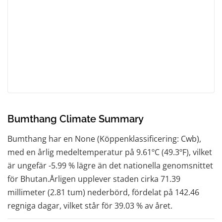
Bumthang Climate Summary
Bumthang har en None (Köppenklassificering: Cwb),
med en årlig medeltemperatur på 9.61ºC (49.3ºF), vilket
är ungefär -5.99 % lägre än det nationella genomsnittet
för Bhutan.Årligen upplever staden cirka 71.39
millimeter (2.81 tum) nederbörd, fördelat på 142.46
regniga dagar, vilket står för 39.03 % av året.