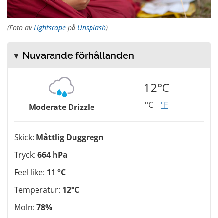
(Foto av
Lightscape
på
Unsplash
)
Nuvarande förhållanden
12°C
°C
°F
Moderate Drizzle
Skick:
Måttlig Duggregn
Tryck:
664 hPa
Feel like:
11 °C
Temperatur:
12°C
Moln:
78%