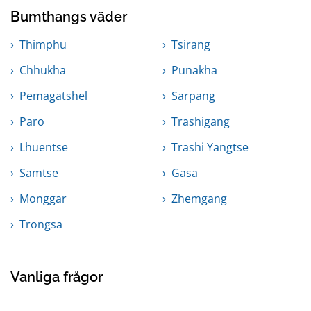
Bumthangs väder
Thimphu
Tsirang
Chhukha
Punakha
Pemagatshel
Sarpang
Paro
Trashigang
Lhuentse
Trashi Yangtse
Samtse
Gasa
Monggar
Zhemgang
Trongsa
Vanliga frågor