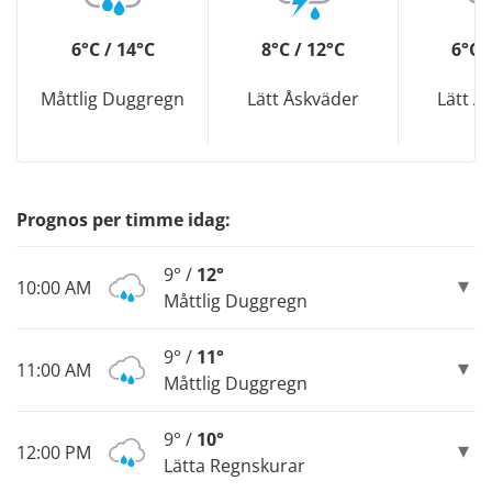
6°C / 14°C
8°C / 12°C
6°C 
Måttlig Duggregn
Lätt Åskväder
Lätt Å
Prognos per timme idag:
9° /
12°
10:00 AM
Måttlig Duggregn
9° /
11°
11:00 AM
Måttlig Duggregn
9° /
10°
12:00 PM
Lätta Regnskurar