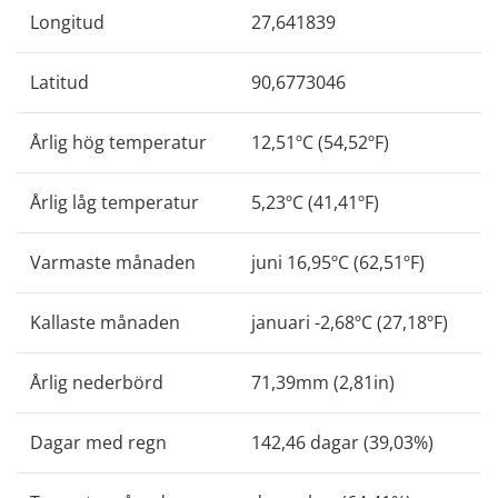
Longitud
27,641839
Latitud
90,6773046
Årlig hög temperatur
12,51ºC (54,52ºF)
Årlig låg temperatur
5,23ºC (41,41ºF)
Varmaste månaden
juni 16,95ºC (62,51ºF)
Kallaste månaden
januari -2,68ºC (27,18ºF)
Årlig nederbörd
71,39mm (2,81in)
Dagar med regn
142,46 dagar (39,03%)