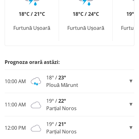
18°C / 21°C
18°C / 24°C
19°C 
Furtună Ușoară
Furtună Ușoară
Furtun
Prognoza orară astăzi:
18° /
23°
10:00 AM
Plouă Mărunt
19° /
22°
11:00 AM
Parțial Noros
19° /
21°
12:00 PM
Parțial Noros