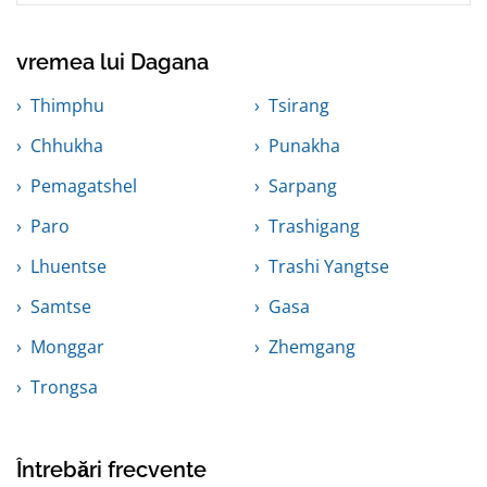
vremea lui Dagana
Thimphu
Tsirang
Chhukha
Punakha
Pemagatshel
Sarpang
Paro
Trashigang
Lhuentse
Trashi Yangtse
Samtse
Gasa
Monggar
Zhemgang
Trongsa
Întrebări frecvente