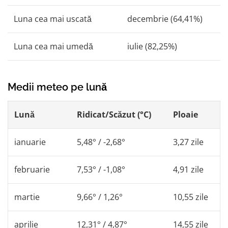
Luna cea mai uscată
decembrie (64,41%)
Luna cea mai umedă
iulie (82,25%)
Medii meteo pe lună
Lună
Ridicat/Scăzut (°C)
Ploaie
ianuarie
5,48° / -2,68°
3,27 zile
februarie
7,53° / -1,08°
4,91 zile
martie
9,66° / 1,26°
10,55 zile
aprilie
12,31° / 4,87°
14,55 zile