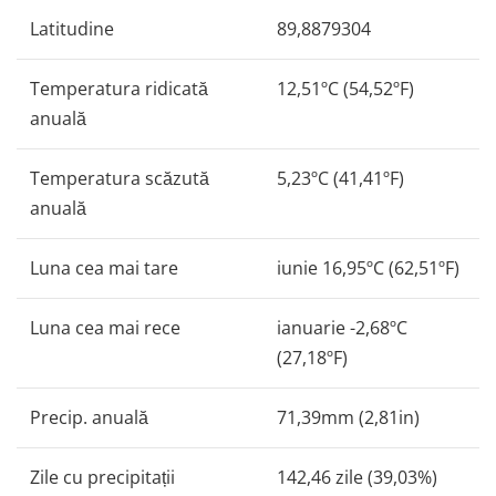
Latitudine
89,8879304
Temperatura ridicată
12,51ºC (54,52ºF)
anuală
Temperatura scăzută
5,23ºC (41,41ºF)
anuală
Luna cea mai tare
iunie 16,95ºC (62,51ºF)
Luna cea mai rece
ianuarie -2,68ºC
(27,18ºF)
Precip. anuală
71,39mm (2,81in)
Zile cu precipitații
142,46 zile (39,03%)