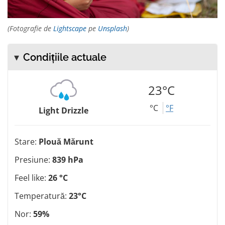
(Fotografie de
Lightscape
pe
Unsplash
)
Condițiile actuale
23°C
°C
°F
Light Drizzle
Stare:
Plouă Mărunt
Presiune:
839 hPa
Feel like:
26 °C
Temperatură:
23°C
Nor:
59%