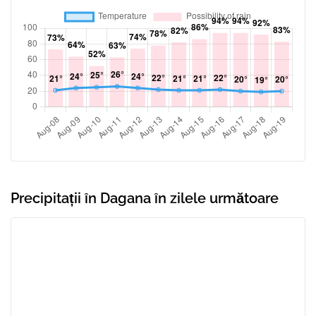
Precipitații în Dagana în zilele următoare