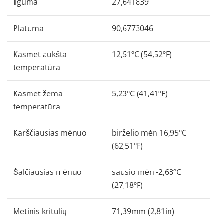
Ilguma
27,641839
Platuma
90,6773046
Kasmet aukšta
12,51ºC (54,52ºF)
temperatūra
Kasmet žema
5,23ºC (41,41ºF)
temperatūra
Karščiausias mėnuo
birželio mėn 16,95ºC
(62,51ºF)
Šalčiausias mėnuo
sausio mėn -2,68ºC
(27,18ºF)
Metinis kritulių
71,39mm (2,81in)