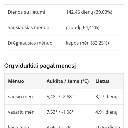
Dienos su lietumi
142,46 dienų (39,03%)
Sausiausias mėnuo
gruodį (64,41%)
Drėgniausias mėnuo
liepos mėn (82,25%)
Orų vidurkiai pagal mėnesį
Mėnuo
Aukšta / žema (°C)
Lietus
sausio mėn
5,48° / -2,68°
3,27 dienų
vasario mėn
7,53° / -1,08°
4,91 dienų
kovo mėn
9,66° / 1,26°
10,55 dienų