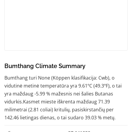
Bumthang Climate Summary
Bumthang turi None (Köppen klasifikacija: Cwb), o
vidutinė metinė temperatūra yra 9.61ºC (49.3ºF), o tai
yra maždaug -5.99 % mažesnis nei šalies Butanas
vidurkis.Kasmet mieste iškrenta maždaug 71.39
milimetrai (2.81 coliai) kritulių, pasiskirstančių per
142.46 lietingas dienas, o tai sudaro 39.03 % metų.