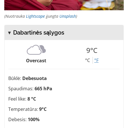
(Nuotrauka
Lightscape
įjungta
Unsplash
)
Dabartinės sąlygos
9°C
°C
°F
Overcast
Būklė:
Debesuota
Spaudimas:
665 hPa
Feel like:
8 °C
Temperatūra:
9°C
Debesis:
100%