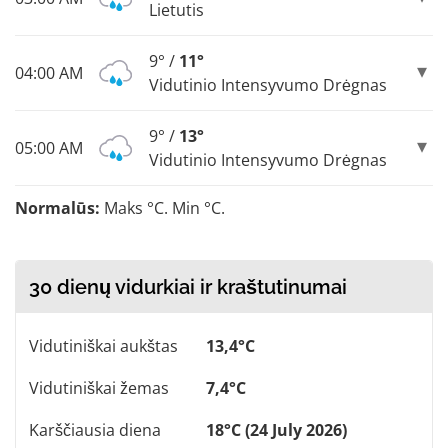
Lietutis
9° /
11°
04:00 AM
Vidutinio Intensyvumo Drėgnas
9° /
13°
05:00 AM
Vidutinio Intensyvumo Drėgnas
Normalūs:
Maks °C. Min °C.
30 dienų vidurkiai ir kraštutinumai
Vidutiniškai aukštas
13,4°C
Vidutiniškai žemas
7,4°C
Karščiausia diena
18°C (24 July 2026)