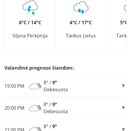
6°C / 14°C
4°C / 17°C
5°C 
Silpna Perkūnija
Tankus Lietus
Tankus
Valandinė prognozė šiandien:
8° /
9°
19:00 PM
Debesuota
8° /
9°
20:00 PM
Debesuota
8° /
9°
21:00 PM