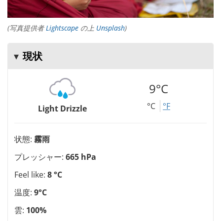
(写真提供者
Lightscape
の上
Unsplash
)
現状
9°C
°C
°F
Light Drizzle
状態:
霧雨
プレッシャー:
665 hPa
Feel like:
8 °C
温度:
9°C
雲:
100%