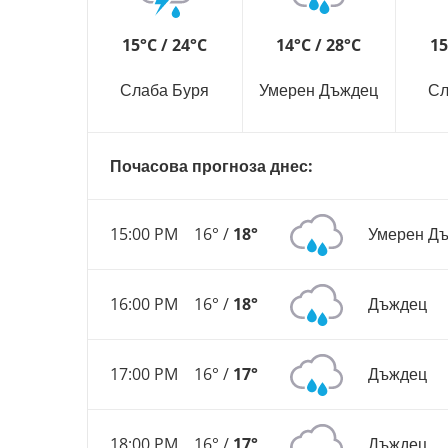
15°C / 24°C
14°C / 28°C
15
Слаба Буря
Умерен Дъждец
Сл
Почасова прогноза днес:
15:00 PM
16° /
18°
Умерен Д
16:00 PM
16° /
18°
Дъждец
17:00 PM
16° /
17°
Дъждец
18:00 PM
16° /
17°
Дъждец