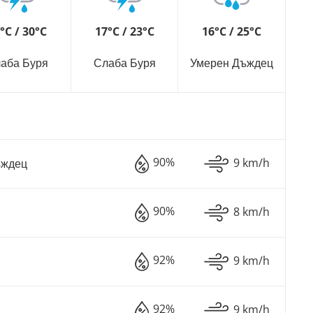
°C / 30°C
17°C / 23°C
16°C / 25°C
аба Буря
Слаба Буря
Умерен Дъждец
90%
9 km/h
ъждец
90%
8 km/h
92%
9 km/h
92%
9 km/h