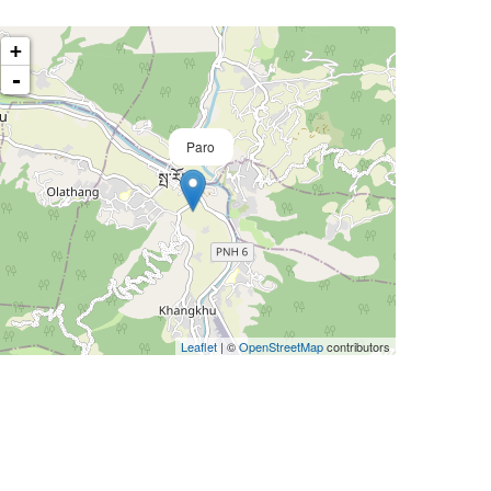
+
-
Paro
Leaflet
| ©
OpenStreetMap
contributors