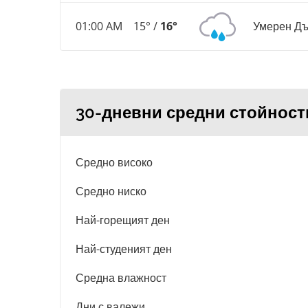
01:00 AM
15° /
16°
Умерен Д
30-дневни средни стойност
Средно високо
Средно ниско
Най-горещият ден
Най-студеният ден
Средна влажност
Дни с валежи