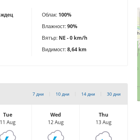
ъждец
Облак:
100%
Влажност:
90%
Вятър:
NE - 0 km/h
Видимост:
8,64 km
7 дни
10 дни
14 дни
30 дни
Tue
Wed
Thu
11 Aug
12 Aug
13 Aug