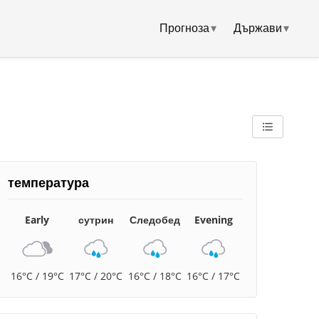
Прогноза
▾
Държави
▾
температура
Early
сутрин
Следобед
Evening
16°C / 19°C
17°C / 20°C
16°C / 18°C
16°C / 17°C