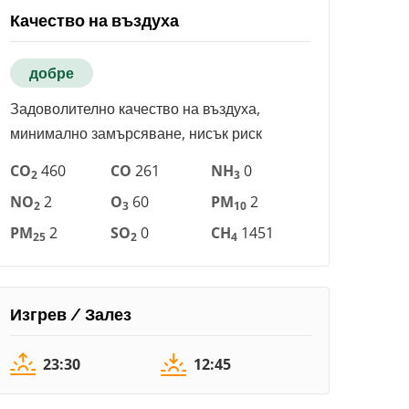
Качество на въздуха
добре
Задоволително качество на въздуха,
минимално замърсяване, нисък риск
CO
460
CO
261
NH
0
2
3
NO
2
O
60
PM
2
2
3
10
PM
2
SO
0
CH
1451
25
2
4
Изгрев / Залез
23:30
12:45