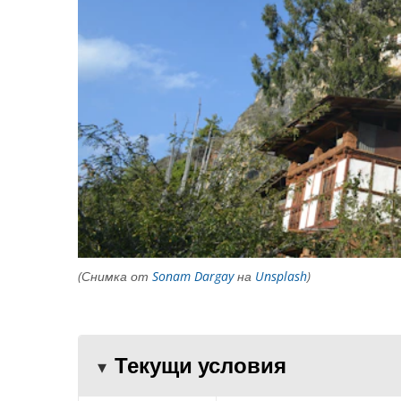
(Снимка от
Sonam Dargay
на
Unsplash
)
Текущи условия